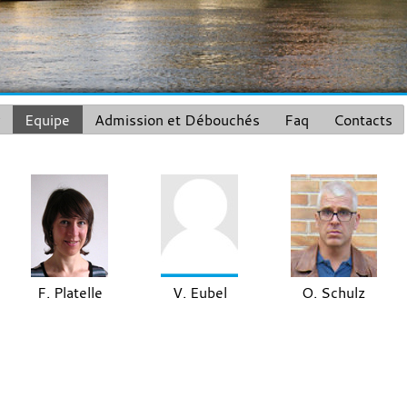
r
Equipe
Admission et Débouchés
Faq
Contacts
F. Platelle
V. Eubel
O. Schulz