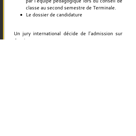
par l’équipe pédagogique lors du conseil de
classe au second semestre de Terminale.
Le dossier de candidature
Un jury international décide de l’admission sur
dossier.
Pour une candidature en deuxième année,
contacter le responsable de programme :
Oliver.Schulz@uca.fr
Pour plus de renseignements, vous pouvez
également contacter le:
Secrétariat EFA
34, avenue Carnot
TSA 60401
63001 Clermont-Ferrand CEDEX 1
Tél. : 04 73 40 63 40
licence-eei-efa.lcc@uca.fr